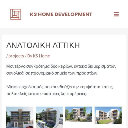
Skip
to
KS HOME DEVELOPMENT
content
Main
Men
ΑΝΑΤΟΛΙΚΗ ΑΤΤΙΚΗ
/
projects
/ By
KS Home
Μοντέρνο συγκρότημα δύο κτιρίων, έντεκα διαμερισμάτων
συνολικά, σε προνομιακό σημείο των προαστίων.
Minimal σχεδιασμός που συνδυάζει την κομψότητα και τις
πολυτελείς κατασκευαστικές λεπτομέρειες.