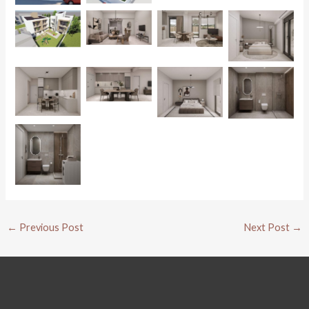
Post
←
Previous Post
Next Post
→
navigation