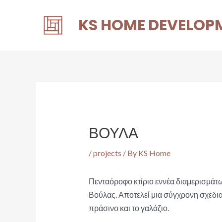
Skip
KS HOME DEVELOP
to
content
ΒΟΥΛΑ
/
projects
/ By
KS Home
Πενταόροφο κτίριο εννέα διαμερισμάτω
Βούλας. Αποτελεί μια σύγχρονη σχεδιασ
πράσινο και το γαλάζιο.