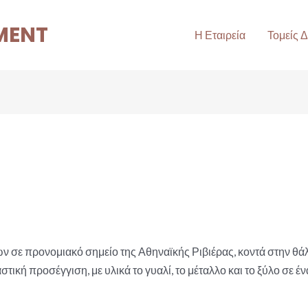
MENT
Η Εταιρεία
Τομείς 
ν σε προνομιακό σημείο της Αθηναϊκής Ριβιέρας, κοντά στην θά
τική προσέγγιση, με υλικά το γυαλί, το μέταλλο και το ξύλο σε έ