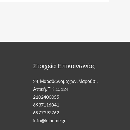
Στοιχεία Επικοινωνίας
24, Μαραθωνομάχων, Μαρούσι,
Αττική, Τ.Κ.15124
2102400055
6937116841
6977393762
info@kshome.gr