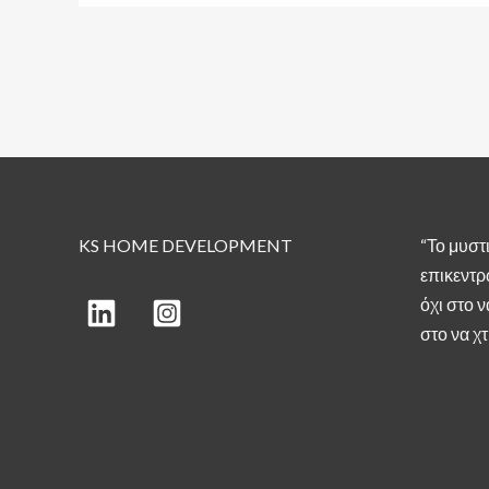
Post
navigation
KS HOME DEVELOPMENT
“Το μυστι
επικεντρ
όχι στο 
στο να χτ