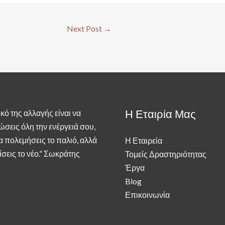
Next Post
→
Η Εταιρία Μας
κό της αλλαγής είναι να
ώσεις όλη την ενέργειά σου,
να πολεμήσεις το παλιό, αλλά
Η Εταιρεία
ίσεις το νέο.” Σωκράτης
Τομείς Δραστηριότητας
Έργα
Blog
Επικοινωνία