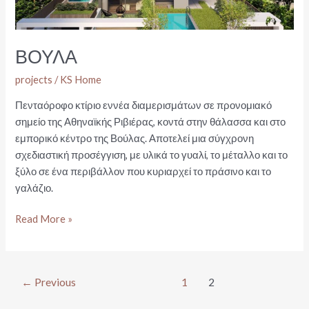
ΒΟΥΛΑ
projects
/
KS Home
Πενταόροφο κτίριο εννέα διαμερισμάτων σε προνομιακό
σημείο της Αθηναϊκής Ριβιέρας, κοντά στην θάλασσα και στο
εμπορικό κέντρο της Βούλας. Αποτελεί μια σύγχρονη
σχεδιαστική προσέγγιση, με υλικά το γυαλί, το μέταλλο και το
ξύλο σε ένα περιβάλλον που κυριαρχεί το πράσινο και το
γαλάζιο.
ΒΟΥΛΑ
Read More »
Post
←
Previous
1
2
pagination