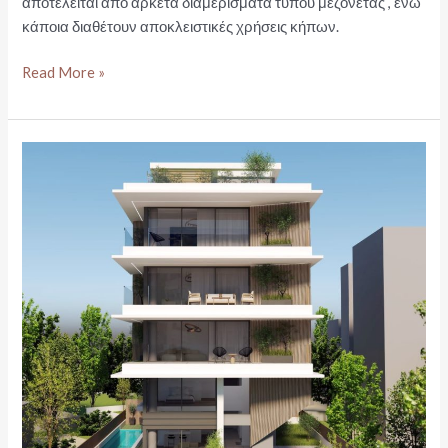
αποτελείται από αρκετά διαμερίσματα τύπου μεζονέτας , ενώ
κάποια διαθέτουν αποκλειστικές χρήσεις κήπων.
ΑΝΑΤΟΛΙΚΗ
Read More »
ΑΤΤΙΚΗ