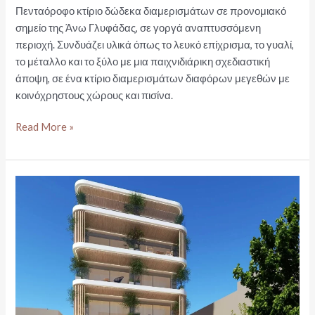
Πενταόροφο κτίριο δώδεκα διαμερισμάτων σε προνομιακό
σημείο της Άνω Γλυφάδας, σε γοργά αναπτυσσόμενη
περιοχή. Συνδυάζει υλικά όπως το λευκό επίχρισμα, το γυαλί,
το μέταλλο και το ξύλο με μια παιχνιδιάρικη σχεδιαστική
άποψη, σε ένα κτίριο διαμερισμάτων διαφόρων μεγεθών με
κοινόχρηστους χώρους και πισίνα.
ΓΛΥΦΑΔΑ
Read More »