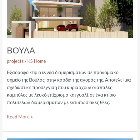
ΒΟΥΛΑ
projects
/
KS Home
Εξαόροφο κτίριο εννέα διαμερισμάτων σε προνομιακό
σημείο της Βούλας, στην καρδιά της αγοράς της. Αποτελεί μια
σχεδιαστική προσέγγιση που κυριαρχούν οι απαλές
καμπύλες με λευκό επίχρισμα και γυαλί, σε ένα κτίριο
πολυτελών διαμερισμάτων με εντυπωσιακές θέες.
ΒΟΥΛΑ
Read More »