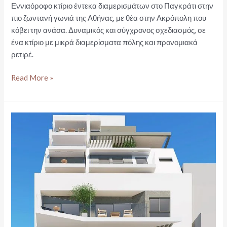
Εννιαόροφο κτίριο έντεκα διαμερισμάτων στο Παγκράτι στην
πιο ζωντανή γωνιά της Αθήνας, με θέα στην Ακρόπολη που
κόβει την ανάσα. Δυναμικός και σύγχρονος σχεδιασμός, σε
ένα κτίριο με μικρά διαμερίσματα πόλης και προνομιακά
ρετιρέ.
ΑΘΗΝΑ
Read More »