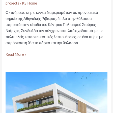
projects
/
KS Home
Οκταόροφο κτίριο εννέα διαμερισμάτων σε προνομιακό
σημείο της Αθηναϊκής Ριβιέρας, δίπλα στην θάλασσα,
μπροστά στην είσοδο του Κέντρου Πολιτισμού Σταύρος
Νιάρχος. Συνδυάζει τον σύγχρονο και λιτό σχεδιασμό, με τις
πολυτελείς κατασκευαστικές λεπτομέρειες, σε ένα κτίριο με
απρόσκοπτη θέα το πάρκο και την θάλασσα.
ΚΑΛΛΙΘΕΑ
Read More »